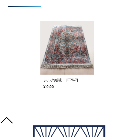
シルク絨毯 [C26-7]
¥ 0.00