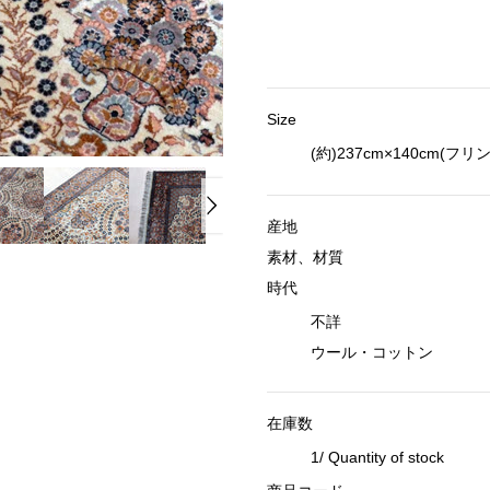
Size
(約)237cm×140cm(フ
産地
素材、材質
時代
不詳
ウール・コットン
在庫数
1/ Quantity of stock